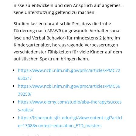
nisse zu entwi­ckeln und den Anspruch auf ange­mes­
sene Unter­stüt­zung geltend zu machen.
Studien lassen darauf schließen, dass die frühe
Förde­rung nach
/
(ange­wandte Verhal­tens­ana­
ABA
VB
lyse und Verbal Beha­vior) für mindes­tens 2 Jahre im
Kinder­gar­ten­alter, heraus­ra­gende Verbes­se­rungen
verschie­denster Fähig­keiten für viele Kinder auf dem
autis­ti­schen Spek­trum bringen kann.
https://​www​.ncbi​.nlm​.nih​.gov/​p​m​c​/​a​r​t​i​c​l​e​s​/​P​M​C​7​2​
6​5​0​21/
https://​www​.ncbi​.nlm​.nih​.gov/​p​m​c​/​a​r​t​i​c​l​e​s​/​P​M​C​5​6​
3​9​2​50/
https://​www​.elemy​.com/​s​t​u​d​i​o​/​a​b​a​-​t​h​e​r​a​p​y​/​s​u​c​c​e​s​
s​-​r​a​t​es/
https://​fisherpub​.sjfc​.edu/​c​g​i​/​v​i​e​w​c​o​n​t​e​n​t​.​c​g​i​?​a​r​t​i​c​l​
e​=​1​3​0​8​
​c​o​n​t​e​x​t​=​e​d​u​c​a​t​i​o​n​_​E​T​D​_​m​a​s​t​ers
&