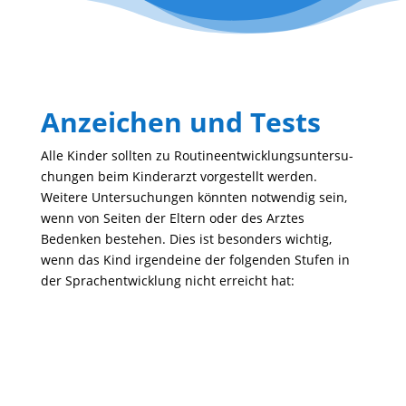
Anzeichen und Tests
Alle Kinder sollten zu Routi­ne­ent­wick­lungs­un­ter­su­
chungen beim Kinder­arzt vorge­stellt werden.
Weitere Unter­su­chungen könnten notwendig sein,
wenn von Seiten der Eltern oder des Arztes
Bedenken bestehen. Dies ist beson­ders wichtig,
wenn das Kind irgend­eine der folgenden Stufen in
der Sprach­ent­wick­lung nicht erreicht hat:
Lautieren und Babbeln mit 12
Monaten