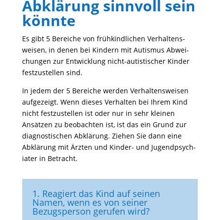
Abklärung sinnvoll sein
könnte
Es gibt 5 Bereiche von früh­kind­li­chen Verhal­tens­
weisen, in denen bei Kindern mit Autismus Abwei­
chungen zur Entwick­lung nicht-autis­ti­scher Kinder
fest­zu­stellen sind.
In jedem der 5 Bereiche werden Verhal­tens­weisen
aufge­zeigt. Wenn dieses Verhalten bei Ihrem Kind
nicht fest­zu­stellen ist oder nur in sehr kleinen
Ansätzen zu beob­achten ist, ist das ein Grund zur
diagnos­ti­schen Abklä­rung. Ziehen Sie dann eine
Abklä­rung mit Ärzten und Kinder- und Jugend­psych­
iater in Betracht.
1. Reagiert das Kind auf seinen
Namen, wenn es von seiner
Bezugsperson gerufen wird?