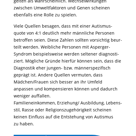
gelten als wahr­schein­lich. Wech­sel­wir­kungen
zwischen Umwelt­fak­toren und Genen scheinen
eben­falls eine Rolle zu spielen.
Viele Quellen besagen, dass mit einer Autis­mus­
quote von 4:1 deut­lich mehr männ­liche Personen
betroffen seien. Diese Zahlen sollten vorsichtig beur­
teilt werden. Weib­liche Personen mit Asperger-
Syndrom beispiels­weise werden seltener diagnos­ti­
ziert. Mögliche Gründe hierfür können sein, dass die
Diagnostik eher jungen- bzw. männer­spe­zi­fisch
geprägt ist. Andere Quellen vermuten, dass
Mädchen/Frauen sich besser an ihr Umfeld
anpassen und kompen­sieren können und dadurch
weniger auffallen.
Fami­li­en­ein­kommen, Erziehung/ Ausbil­dung, Lebens­
stil, Rasse oder Reli­gi­ons­zu­ge­hö­rig­keit scheinen
keinen Einfluss auf die Entste­hung von Autismus
zu haben.