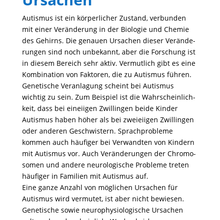
Autismus ist ein körper­li­cher Zustand, verbunden
mit einer Verän­de­rung in der Biologie und Chemie
des Gehirns. Die genauen Ursa­chen dieser Verän­de­
rungen sind noch unbe­kannt, aber die Forschung ist
in diesem Bereich sehr aktiv. Vermut­lich gibt es eine
Kombi­na­tion von Faktoren, die zu Autismus führen.
Gene­ti­sche Veran­la­gung scheint bei Autismus
wichtig zu sein. Zum Beispiel ist die Wahr­schein­lich­
keit, dass bei einei­igen Zwil­lingen beide Kinder
Autismus haben höher als bei zwei­ei­igen Zwil­lingen
oder anderen Geschwis­tern. Sprach­pro­bleme
kommen auch häufiger bei Verwandten von Kindern
mit Autismus vor. Auch Verän­de­rungen der Chro­mo­
somen und andere neuro­lo­gi­sche Probleme treten
häufiger in Fami­lien mit Autismus auf.
Eine ganze Anzahl von mögli­chen Ursa­chen für
Autismus wird vermutet, ist aber nicht bewiesen.
Gene­ti­sche sowie neuro­phy­sio­lo­gi­sche Ursa­chen