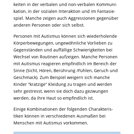
keiten in der verbalen und non-verbalen Kommu­ni­
ka­tion, in der sozialen Inter­ak­tion und im Fanta­sie­
spiel. Manche zeigen auch Aggres­sionen gegen­über
anderen Personen oder sich selbst.
Personen mit Autismus können sich wieder­ho­lende
Körper­be­we­gungen, unge­wöhn­liche Vorlieben zu
Gegen­ständen und auffäl­lige Schwie­rig­keiten bei
Wechsel von Routinen aufzeigen. Manche Personen
mit Autismus reagieren empfind­lich im Bereich der
Sinne (Sicht, Hören, Berüh­rung /Fühlen, Geruch und
Geschmack). Zum Beispiel weigern sich manche
Kinder “krat­zige” Klei­dung zu tragen und werden
sehr gestresst, wenn sie doch dazu gezwungen
werden, da ihre Haut so empfind­lich ist.
Einige Kombi­na­tionen der folgenden Charak­te­ris­
tiken können in verschie­denen Ausmaßen bei
Menschen mit Autismus vorkommen.