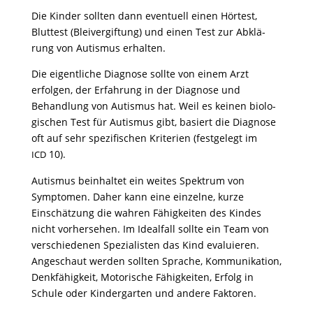
Die Kinder sollten dann even­tuell einen Hörtest,
Blut­test (Blei­ver­gif­tung) und einen Test zur Abklä­
rung von Autismus erhalten.
Die eigent­liche Diagnose sollte von einem Arzt
erfolgen, der Erfah­rung in der Diagnose und
Behand­lung von Autismus hat. Weil es keinen biolo­
gi­schen Test für Autismus gibt, basiert die Diagnose
oft auf sehr spezi­fi­schen Krite­rien (fest­ge­legt im
10).
ICD
Autismus beinhaltet ein weites Spek­trum von
Symptomen. Daher kann eine einzelne, kurze
Einschät­zung die wahren Fähig­keiten des Kindes
nicht vorher­sehen. Im Ideal­fall sollte ein Team von
verschie­denen Spezia­listen das Kind evalu­ieren.
Ange­schaut werden sollten Sprache, Kommu­ni­ka­tion,
Denk­fä­hig­keit, Moto­ri­sche Fähig­keiten, Erfolg in
Schule oder Kinder­garten und andere Faktoren.