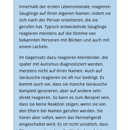
Inner­halb der ersten Lebens­mo­nate, reagieren
Säug­linge auf ihren eigenen Namen, indem sie
sich nach der Person orien­tieren, die sie
gerufen hat. Typisch entwi­ckelnde Säug­linge
reagieren meis­tens auf die Stimme von
bekannten Personen mit Blicken und auch mit
einem Lächeln.
Im Gegen­satz dazu reagieren Klein­kinder, die
später mit Autismus diagnos­ti­ziert werden,
meis­tens nicht auf ihren Namen. Auch auf
Geräu­sche reagieren sie oft nur bedingt. Es
kommt auch vor, dass sie manche Geräu­sche
komplett igno­rieren, aber auf andere sehr
direkt reagieren. So kann es zum Beispiel sein,
dass sie keine Reak­tion zeigen, wenn sie von
den Eltern bei Namen gerufen werden. Sie
hören aber sofort, wenn das Fern­seh­gerät
einge­schaltet wird. Es ist nicht unüb­lich, dass