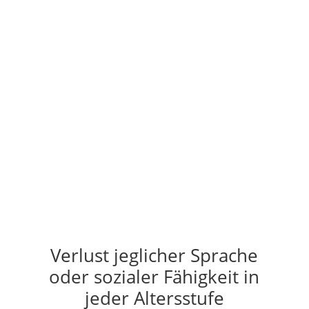
Gestik (Zeigen, Winken) mit 12
Monaten
Einzelne Wörter mit 16 Monaten
Spontane Zwei-Wort-Sätze mit 24
Monaten (nicht nur Wiederholen)
Verlust jeglicher Sprache
oder sozialer Fähigkeit in
jeder Altersstufe