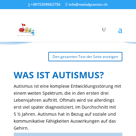
+4915209662756
info@melodycenter.ch
Den gesamten Text der Seite anzeigen
WAS IST AUTISMUS?
Autismus ist eine komplexe Entwick­lungs­stö­rung mit
einem weiten Spek­trum, die in den ersten drei
Lebens­jahren auftritt. Oftmals wird sie aller­dings
erst viel später diagnos­ti­ziert, im Durch­schnitt mit
5 ½ Jahren. Autismus hat in Bezug auf soziale und
kommu­ni­ka­tive Fähig­keiten Auswir­kungen auf das
Gehirn.