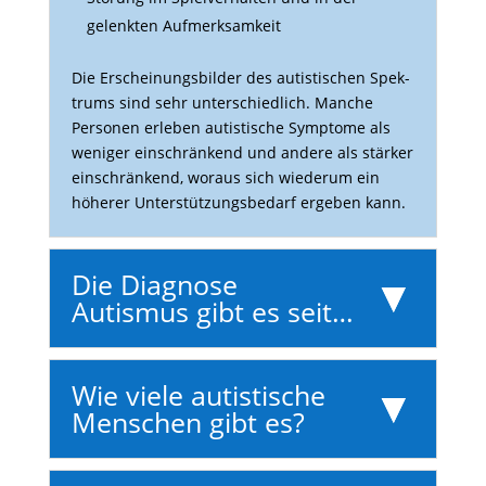
gelenkten Aufmerksamkeit
Die Erschei­nungs­bilder des autis­ti­schen Spek­
trums sind sehr unter­schied­lich. Manche
Personen erleben autis­ti­sche Symptome als
weniger einschrän­kend und andere als stärker
einschrän­kend, woraus sich wiederum ein
höherer Unter­stüt­zungs­be­darf ergeben kann.
Die Diagnose
Autismus gibt es seit…
Wie viele autistische
Menschen gibt es?