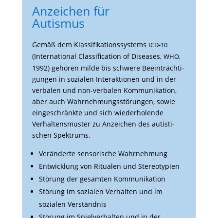
Anzeichen für
Autismus
Gemäß dem Klas­si­fi­ka­ti­ons­sys­tems
ICD-10
(Inter­na­tional Clas­si­fi­ca­tion of Dise­ases,
,
WHO
1992) gehören milde bis schwere Beein­träch­ti­
gungen in sozialen Inter­ak­tionen und in der
verbalen und non-verbalen Kommu­ni­ka­tion,
aber auch Wahr­neh­mungs­stö­rungen, sowie
einge­schränkte und sich wieder­ho­lende
Verhal­tens­muster zu Anzei­chen des autis­ti­
schen Spektrums.
Verän­derte senso­ri­sche Wahrnehmung
Entwick­lung von Ritualen und Stereotypien
Störung der gesamten Kommunikation
Störung im sozialen Verhalten und im
sozialen Verständnis
Störung im Spiel­ver­halten und in der