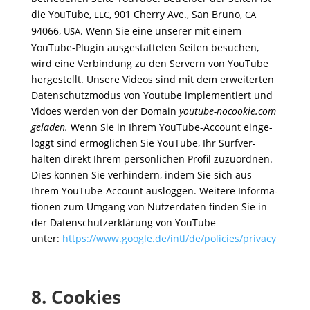
die YouTube,
, 901 Cherry Ave., San Bruno,
LLC
CA
94066,
. Wenn Sie eine unserer mit einem
USA
YouTube-Plugin ausge­stat­teten Seiten besu­chen,
wird eine Verbin­dung zu den Servern von YouTube
herge­stellt. Unsere Videos sind mit dem erwei­terten
Daten­schutz­modus von Youtube imple­men­tiert und
Vidoes werden von der Domain
youtube​-nocookie​.com
geladen.
Wenn Sie in Ihrem YouTube-Account einge­
loggt sind ermög­li­chen Sie YouTube, Ihr Surf­ver­
halten direkt Ihrem persön­li­chen Profil zuzu­ordnen.
Dies können Sie verhin­dern, indem Sie sich aus
Ihrem YouTube-Account ausloggen. Weitere Infor­ma­
tionen zum Umgang von Nutzer­daten finden Sie in
der Daten­schutz­er­klä­rung von YouTube
unter:
https://​www​.google​.de/​i​n​t​l​/​d​e​/​p​o​l​i​c​i​e​s​/​p​r​i​v​acy
8.
Cookies