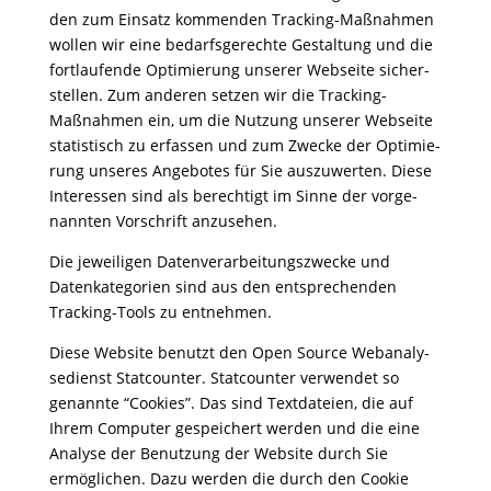
den zum Einsatz kommenden Tracking-Maßnahmen
wollen wir eine bedarfs­ge­rechte Gestal­tung und die
fort­lau­fende Opti­mie­rung unserer Webseite sicher­
stellen. Zum anderen setzen wir die Tracking-
Maßnahmen ein, um die Nutzung unserer Webseite
statis­tisch zu erfassen und zum Zwecke der Opti­mie­
rung unseres Ange­botes für Sie auszu­werten. Diese
Inter­essen sind als berech­tigt im Sinne der vorge­
nannten Vorschrift anzusehen.
Die jewei­ligen Daten­ver­ar­bei­tungs­zwecke und
Daten­ka­te­go­rien sind aus den entspre­chenden
Tracking-Tools zu entnehmen.
Diese Website benutzt den Open Source Webana­ly­
se­dienst Stat­counter. Stat­counter verwendet so
genannte “Cookies”. Das sind Text­da­teien, die auf
Ihrem Computer gespei­chert werden und die eine
Analyse der Benut­zung der Website durch Sie
ermög­li­chen. Dazu werden die durch den Cookie