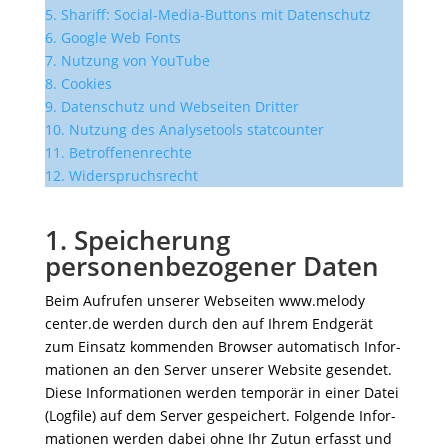
5.
Shariff: Social-Media-Buttons mit Daten­schutz
6. Google Web Fonts
7. Nutzung von YouTube
8. Cookies
9. Daten­schutz und Webseiten Dritter
10. Nutzung des Analy­se­tools stat­counter
11.
Betrof­fe­nen­rechte
12.
Wider­spruchs­recht
1. Speicherung
personenbezogener Daten
Beim Aufrufen unserer Webseiten
www​.melo​dy​
center​.de
werden durch den auf Ihrem Endgerät
zum Einsatz kommenden Browser auto­ma­tisch Infor­
ma­tionen an den Server unserer Website gesendet.
Diese Infor­ma­tionen werden temporär in einer Datei
(Logfile) auf dem Server gespei­chert. Folgende Infor­
ma­tionen werden dabei ohne Ihr Zutun erfasst und