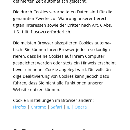
defi­nierten Zeit auto­ma­tisch gelöscht.
Die durch Cookies verar­bei­teten Daten sind für die
genannten Zwecke zur Wahrung unserer berech­
tigten Inter­essen sowie der Dritter nach Art. 6 Abs.
1 S. 1 lit. f
erforderlich.
DSGVO
Die meisten Browser akzep­tieren Cookies auto­ma­
tisch. Sie können Ihren Browser jedoch so konfi­gu­
rieren, dass keine Cookies auf Ihrem Computer
gespei­chert werden oder stets ein Hinweis erscheint,
bevor ein neuer Cookie ange­legt wird. Die voll­stän­
dige Deak­ti­vie­rung von Cookies kann jedoch dazu
führen, dass Sie nicht alle Funk­tionen unserer
Website nutzen können.
Cookie-Einstel­lungen im Browser ändern:
Firefox
|
Chrome
|
Safari
|
|
Opera
IE