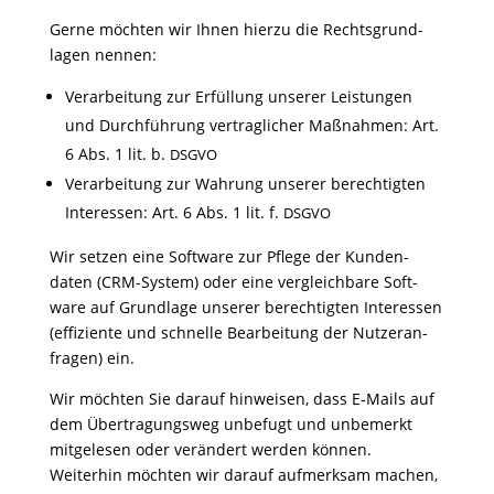
Gerne möchten wir Ihnen hierzu die Rechts­grund­
lagen nennen:
Verar­bei­tung zur Erfül­lung unserer Leis­tungen
und Durch­füh­rung vertrag­li­cher Maßnahmen: Art.
6 Abs. 1 lit. b.
DSGVO
Verar­bei­tung zur Wahrung unserer berech­tigten
Inter­essen: Art. 6 Abs. 1 lit. f.
DSGVO
Wir setzen eine Soft­ware zur Pflege der Kunden­
daten (CRM-System) oder eine vergleich­bare Soft­
ware auf Grund­lage unserer berech­tigten Inter­essen
(effi­zi­ente und schnelle Bear­bei­tung der Nutzer­an­
fragen) ein.
Wir möchten Sie darauf hinweisen, dass E‑Mails auf
dem Über­tra­gungsweg unbe­fugt und unbe­merkt
mitge­lesen oder verän­dert werden können.
Weiterhin möchten wir darauf aufmerksam machen,