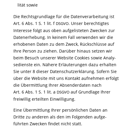
lität sowie
Die Rechts­grund­lage für die Daten­ver­ar­bei­tung ist
Art. 6 Abs. 1 S. 1 lit. f
. Unser berech­tigtes
DSGVO
Inter­esse folgt aus oben aufge­lis­teten Zwecken zur
Daten­er­he­bung. In keinem Fall verwenden wir die
erho­benen Daten zu dem Zweck, Rück­schlüsse auf
Ihre Person zu ziehen. Darüber hinaus setzen wir
beim Besuch unserer Website Cookies sowie Analy­
se­dienste ein. Nähere Erläu­te­rungen dazu erhalten
Sie unter 8 dieser Daten­schutz­er­klä­rung. Sofern Sie
über die Website mit uns Kontakt aufnehmen erfolgt
die Über­mitt­lung Ihrer Absen­der­daten nach
Art. 6 Abs. 1 S. 1 lit. a
auf Grund­lage Ihrer
DSGVO
frei­willig erteilten Einwilligung.
Eine Über­mitt­lung Ihrer persön­li­chen Daten an
Dritte zu anderen als den im Folgenden aufge­
führten Zwecken findet nicht statt.