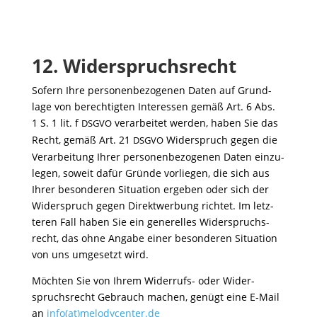
12.
Widerspruchsrecht
Sofern Ihre perso­nen­be­zo­genen Daten auf Grund­
lage von berech­tigten Inter­essen gemäß Art. 6 Abs.
1 S. 1 lit. f
verar­beitet werden, haben Sie das
DSGVO
Recht, gemäß Art. 21
Wider­spruch gegen die
DSGVO
Verar­bei­tung Ihrer perso­nen­be­zo­genen Daten einzu­
legen, soweit dafür Gründe vorliegen, die sich aus
Ihrer beson­deren Situa­tion ergeben oder sich der
Wider­spruch gegen Direkt­wer­bung richtet. Im letz­
teren Fall haben Sie ein gene­relles Wider­spruchs­
recht, das ohne Angabe einer beson­deren Situa­tion
von uns umge­setzt wird.
Möchten Sie von Ihrem Wider­rufs- oder Wider­
spruchs­recht Gebrauch machen, genügt eine E‑Mail
an
info(at)melodycenter.de