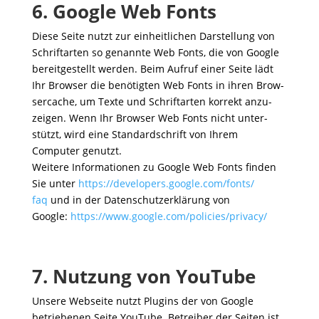
6.
Google Web Fonts
Diese Seite nutzt zur einheit­li­chen Darstel­lung von
Schrift­arten so genannte Web Fonts, die von Google
bereit­ge­stellt werden. Beim Aufruf einer Seite lädt
Ihr Browser die benö­tigten Web Fonts in ihren Brow­
ser­cache, um Texte und Schrift­arten korrekt anzu­
zeigen. Wenn Ihr Browser Web Fonts nicht unter­
stützt, wird eine Stan­dard­schrift von Ihrem
Computer genutzt.
Weitere Infor­ma­tionen zu Google Web Fonts finden
Sie unter
https://​deve​lo​pers​.google​.com/​f​o​n​t​s​/​
faq
und in der Daten­schutz­er­klä­rung von
Google:
https://​www​.google​.com/​p​o​l​i​c​i​e​s​/​p​r​i​v​a​cy/
7.
Nutzung von YouTube
Unsere Webseite nutzt Plugins der von Google
betrie­benen Seite YouTube. Betreiber der Seiten ist