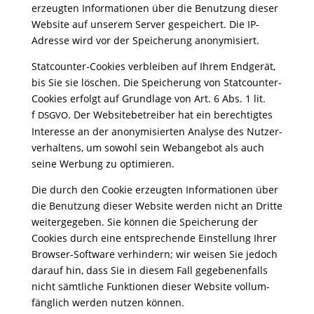
erzeugten Infor­ma­tionen über die Benut­zung dieser
Website auf unserem Server gespei­chert. Die IP-
Adresse wird vor der Spei­che­rung anonymisiert.
Stat­counter-Cookies verbleiben auf Ihrem Endgerät,
bis Sie sie löschen. Die Spei­che­rung von Stat­counter-
Cookies erfolgt auf Grund­lage von Art. 6 Abs. 1 lit.
f
. Der Website­be­treiber hat ein berech­tigtes
DSGVO
Inter­esse an der anony­mi­sierten Analyse des Nutzer­
ver­hal­tens, um sowohl sein Weban­gebot als auch
seine Werbung zu optimieren.
Die durch den Cookie erzeugten Infor­ma­tionen über
die Benut­zung dieser Website werden nicht an Dritte
weiter­ge­geben. Sie können die Spei­che­rung der
Cookies durch eine entspre­chende Einstel­lung Ihrer
Browser-Soft­ware verhin­dern; wir weisen Sie jedoch
darauf hin, dass Sie in diesem Fall gege­be­nen­falls
nicht sämt­liche Funk­tionen dieser Website voll­um­
fäng­lich werden nutzen können.