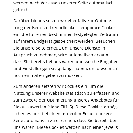
werden nach Verlassen unserer Seite auto­ma­tisch
gelöscht.
Darüber hinaus setzen wir eben­falls zur Opti­mie­
rung der Benut­zer­freund­lich­keit tempo­räre Cookies
ein, die für einen bestimmten fest­ge­legten Zeit­raum
auf Ihrem Endgerät gespei­chert werden. Besu­chen
Sie unsere Seite erneut, um unsere Dienste in
Anspruch zu nehmen, wird auto­ma­tisch erkannt,
dass Sie bereits bei uns waren und welche Eingaben
und Einstel­lungen sie getä­tigt haben, um diese nicht
noch einmal eingeben zu müssen.
Zum anderen setzten wir Cookies ein, um die
Nutzung unserer Website statis­tisch zu erfassen und
zum Zwecke der Opti­mie­rung unseres Ange­botes für
Sie auszu­werten (siehe Ziff. 5). Diese Cookies ermög­
li­chen es uns, bei einem erneuten Besuch unserer
Seite auto­ma­tisch zu erkennen, dass Sie bereits bei
uns waren. Diese Cookies werden nach einer jeweils