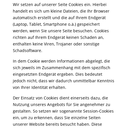
Wir setzen auf unserer Seite Cookies ein. Hierbei
handelt es sich um kleine Dateien, die Ihr Browser
auto­ma­tisch erstellt und die auf Ihrem Endgerät
(Laptop, Tablet, Smart­phone o.ä.) gespei­chert
werden, wenn Sie unsere Seite besu­chen. Cookies
richten auf Ihrem Endgerät keinen Schaden an,
enthalten keine Viren, Trojaner oder sons­tige
Schadsoftware.
In dem Cookie werden Infor­ma­tionen abge­legt, die
sich jeweils im Zusam­men­hang mit dem spezi­fisch
einge­setzten Endgerät ergeben. Dies bedeutet
jedoch nicht, dass wir dadurch unmit­telbar Kenntnis
von Ihrer Iden­tität erhalten.
Der Einsatz von Cookies dient einer­seits dazu, die
Nutzung unseres Ange­bots für Sie ange­nehmer zu
gestalten. So setzen wir soge­nannte Session-Cookies
ein, um zu erkennen, dass Sie einzelne Seiten
unserer Website bereits besucht haben. Diese