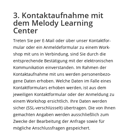
3. Kontaktaufnahme mit
dem Melody Learning
Center
Treten Sie per E‑Mail oder über unser Kontakt­for­
mular oder ein Anmel­de­for­mular zu einem Work­
shop mit uns in Verbin­dung, sind Sie durch die
entspre­chende Bestä­ti­gung mit der elek­tro­ni­schen
Kommu­ni­ka­tion einver­standen. Im Rahmen der
Kontakt­auf­nahme mit uns werden perso­nen­be­zo­
gene Daten erhoben. Welche Daten im Falle eines
Kontakt­for­mu­lars erhoben werden, ist aus dem
jewei­ligen Kontakt­for­mular oder der Anmel­dung zu
einem Work­shop ersicht­lich. Ihre Daten werden
sicher (SSL-verschlüs­selt) über­tragen. Die von Ihnen
gemachten Angaben werden ausschließ­lich zum
Zwecke der Bear­bei­tung der Anfrage sowie für
mögliche Anschluss­fragen gespeichert.