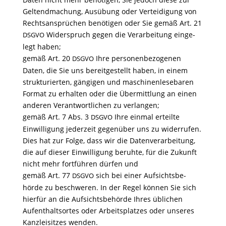
Geltend­ma­chung, Ausübung oder Vertei­di­gung von
Rechts­an­sprü­chen benö­tigen oder Sie gemäß Art. 21
Wider­spruch gegen die Verar­bei­tung einge­
DSGVO
legt haben;
gemäß Art. 20
Ihre perso­nen­be­zo­genen
DSGVO
Daten, die Sie uns bereit­ge­stellt haben, in einem
struk­tu­rierten, gängigen und maschi­nen­le­se­baren
Format zu erhalten oder die Über­mitt­lung an einen
anderen Verant­wort­li­chen zu verlangen;
gemäß Art. 7 Abs. 3
Ihre einmal erteilte
DSGVO
Einwil­li­gung jeder­zeit gegen­über uns zu wider­rufen.
Dies hat zur Folge, dass wir die Daten­ver­ar­bei­tung,
die auf dieser Einwil­li­gung beruhte, für die Zukunft
nicht mehr fort­führen dürfen und
gemäß Art. 77
sich bei einer Aufsichts­be­
DSGVO
hörde zu beschweren. In der Regel können Sie sich
hierfür an die Aufsichts­be­hörde Ihres übli­chen
Aufent­halts­ortes oder Arbeits­platzes oder unseres
Kanz­lei­sitzes wenden.