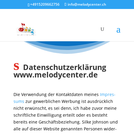
+4915209662756
info@melodycenter.ch
s
Datenschutzerklärung
www​.melo​dy​center​.de
Die Verwen­dung der Kontakt­daten meines
Impres­
sums
zur gewerb­li­chen Werbung ist ausdrück­lich
nicht erwünscht, es sei denn, ich habe zuvor meine
schrift­liche Einwil­li­gung erteilt oder es besteht
bereits eine Geschäfts­be­zie­hung. Silke Johnson und
alle auf dieser Website genannten Personen wider­