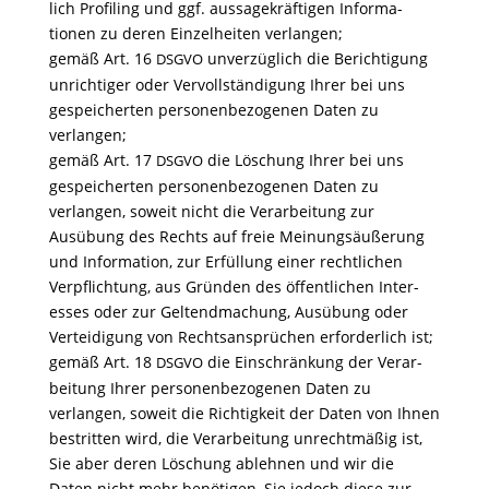
lich Profiling und ggf. aussa­ge­kräf­tigen Infor­ma­
tionen zu deren Einzel­heiten verlangen;
gemäß Art. 16
unver­züg­lich die Berich­ti­gung
DSGVO
unrich­tiger oder Vervoll­stän­di­gung Ihrer bei uns
gespei­cherten perso­nen­be­zo­genen Daten zu
verlangen;
gemäß Art. 17
die Löschung Ihrer bei uns
DSGVO
gespei­cherten perso­nen­be­zo­genen Daten zu
verlangen, soweit nicht die Verar­bei­tung zur
Ausübung des Rechts auf freie Meinungs­äu­ße­rung
und Infor­ma­tion, zur Erfül­lung einer recht­li­chen
Verpflich­tung, aus Gründen des öffent­li­chen Inter­
esses oder zur Geltend­ma­chung, Ausübung oder
Vertei­di­gung von Rechts­an­sprü­chen erfor­der­lich ist;
gemäß Art. 18
die Einschrän­kung der Verar­
DSGVO
bei­tung Ihrer perso­nen­be­zo­genen Daten zu
verlangen, soweit die Rich­tig­keit der Daten von Ihnen
bestritten wird, die Verar­bei­tung unrecht­mäßig ist,
Sie aber deren Löschung ablehnen und wir die
Daten nicht mehr benö­tigen, Sie jedoch diese zur