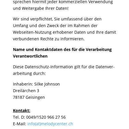
spre­chen hiermit jeder kommer­zi­ellen Verwen­dung
und Weiter­gabe Ihrer Daten!
Wir sind verpflichtet, Sie umfas­send über den
Umfang und den Zweck der im Rahmen der
Webseiten-Nutzung erho­bener Daten und Ihre damit
verbun­denen Rechte zu informieren.
Name und Kontakt­daten des für die Verar­bei­tung
Verantwortlichen
Diese Daten­schutz-Infor­ma­tion gilt für die Daten­ver­
ar­bei­tung durch:
Inha­berin: Silke Johnson
Dreil­är­chen 3
78187 Geisingen
Kontakt:
Tel. D: 0049/1520 966 27 56
E‑Mail:
info(at)melodycenter.ch