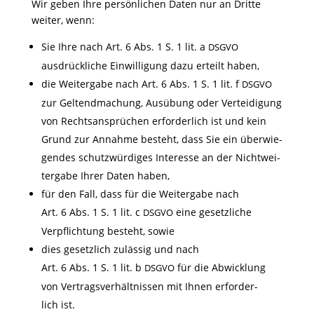
Wir geben Ihre persön­li­chen Daten nur an Dritte
weiter, wenn:
Sie Ihre nach Art. 6 Abs. 1 S. 1 lit. a
DSGVO
ausdrück­liche Einwil­li­gung dazu erteilt haben,
die Weiter­gabe nach Art. 6 Abs. 1 S. 1 lit. f
DSGVO
zur Geltend­ma­chung, Ausübung oder Vertei­di­gung
von Rechts­an­sprü­chen erfor­der­lich ist und kein
Grund zur Annahme besteht, dass Sie ein über­wie­
gendes schutz­wür­diges Inter­esse an der Nicht­wei­
ter­gabe Ihrer Daten haben,
für den Fall, dass für die Weiter­gabe nach
Art. 6 Abs. 1 S. 1 lit. c
eine gesetz­liche
DSGVO
Verpflich­tung besteht, sowie
dies gesetz­lich zulässig und nach
Art. 6 Abs. 1 S. 1 lit. b
für die Abwick­lung
DSGVO
von Vertrags­ver­hält­nissen mit Ihnen erfor­der­
lich ist.