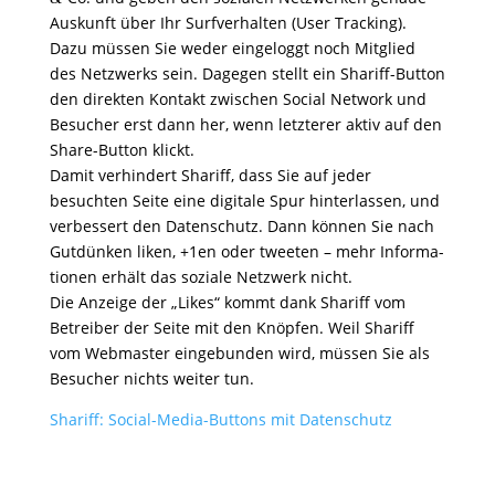
Auskunft über Ihr Surf­ver­halten (User Tracking).
Dazu müssen Sie weder einge­loggt noch Mitglied
des Netz­werks sein. Dagegen stellt ein Shariff-Button
den direkten Kontakt zwischen Social Network und
Besu­cher erst dann her, wenn letz­terer aktiv auf den
Share-Button klickt.
Damit verhin­dert Shariff, dass Sie auf jeder
besuchten Seite eine digi­tale Spur hinter­lassen, und
verbes­sert den Daten­schutz. Dann können Sie nach
Gutdünken liken, +1en oder tweeten – mehr Infor­ma­
tionen erhält das soziale Netz­werk nicht.
Die Anzeige der „Likes“ kommt dank Shariff vom
Betreiber der Seite mit den Knöpfen. Weil Shariff
vom Webmaster einge­bunden wird, müssen Sie als
Besu­cher nichts weiter tun.
Shariff: Social-Media-Buttons mit Datenschutz