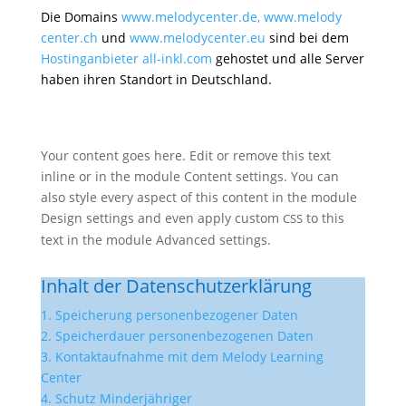
Die Domains
www​.melo​dy​center​.de,
www​.melo​dy​
center​.ch
und
www​.melo​dy​center​.eu
sind bei dem
Hostin­g­an­bieter all​-inkl​.com
gehostet und alle Server
haben ihren Standort in Deutschland.
Your content goes here. Edit or remove this text
inline or in the module Content settings. You can
also style every aspect of this content in the module
Design settings and even apply custom
to this
CSS
text in the module Advanced settings.
Inhalt der Datenschutzerklärung
1. Spei­che­rung perso­nen­be­zo­gener Daten
2. Spei­cher­dauer perso­nen­be­zo­genen Daten
3. Kontakt­auf­nahme mit dem Melody Lear­ning
Center
4. Schutz Minder­jäh­riger