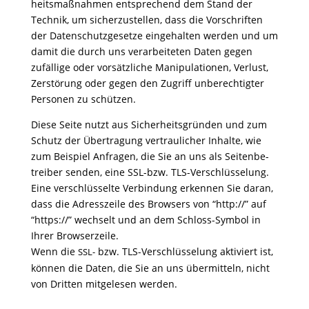
heits­maß­nahmen entspre­chend dem Stand der
Technik, um sicher­zu­stellen, dass die Vorschriften
der Daten­schutz­ge­setze einge­halten werden und um
damit die durch uns verar­bei­teten Daten gegen
zufäl­lige oder vorsätz­liche Mani­pu­la­tionen, Verlust,
Zerstö­rung oder gegen den Zugriff unbe­rech­tigter
Personen zu schützen.
Diese Seite nutzt aus Sicher­heits­gründen und zum
Schutz der Über­tra­gung vertrau­li­cher Inhalte, wie
zum Beispiel Anfragen, die Sie an uns als Seiten­be­
treiber senden, eine SSL-bzw. TLS-Verschlüs­se­lung.
Eine verschlüs­selte Verbin­dung erkennen Sie daran,
dass die Adress­zeile des Brow­sers von “http://” auf
“https://” wech­selt und an dem Schloss-Symbol in
Ihrer Brow­ser­zeile.
Wenn die
bzw. TLS-Verschlüs­se­lung akti­viert ist,
SSL-
können die Daten, die Sie an uns über­mit­teln, nicht
von Dritten mitge­lesen werden.