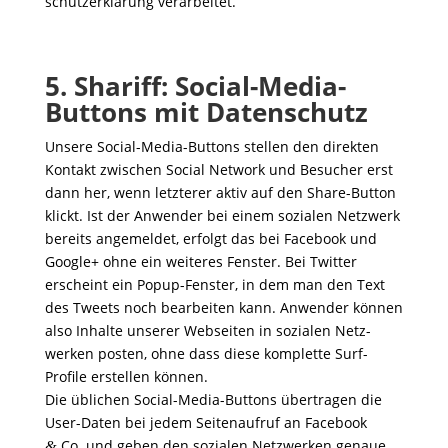
schutz­er­klä­rung verarbeitet.
5. Shariff: Social-Media-
Buttons mit Datenschutz
Unsere Social-Media-Buttons stellen den direkten
Kontakt zwischen Social Network und Besu­cher erst
dann her, wenn letz­terer aktiv auf den Share-Button
klickt. Ist der Anwender bei einem sozialen Netz­werk
bereits ange­meldet, erfolgt das bei Face­book und
Google+ ohne ein weiteres Fenster. Bei Twitter
erscheint ein Popup-Fenster, in dem man den Text
des Tweets noch bear­beiten kann. Anwender können
also Inhalte unserer Webseiten in sozialen Netz­
werken posten, ohne dass diese komplette Surf-
Profile erstellen können.
Die übli­chen Social-Media-Buttons über­tragen die
User-Daten bei jedem Seiten­aufruf an Face­book
Co. und geben den sozialen Netz­werken genaue
&