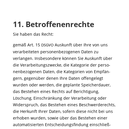
11.
Betroffenenrechte
Sie haben das Recht:
gemäß Art. 15
Auskunft über Ihre von uns
DSGVO
verar­bei­teten perso­nen­be­zo­genen Daten zu
verlangen. Insbe­son­dere können Sie Auskunft über
die Verar­bei­tungs­zwecke, die Kate­gorie der perso­
nen­be­zo­genen Daten, die Kate­go­rien von Empfän­
gern, gegen­über denen Ihre Daten offen­ge­legt
wurden oder werden, die geplante Spei­cher­dauer,
das Bestehen eines Rechts auf Berich­ti­gung,
Löschung, Einschrän­kung der Verar­bei­tung oder
Wider­spruch, das Bestehen eines Beschwer­de­rechts,
die Herkunft Ihrer Daten, sofern diese nicht bei uns
erhoben wurden, sowie über das Bestehen einer
auto­ma­ti­sierten Entschei­dungs­fin­dung einschließ­