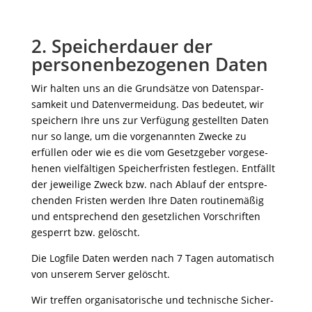
2. Speicherdauer der
personenbezogenen Daten
Wir halten uns an die Grund­sätze von Daten­spar­
sam­keit und Daten­ver­mei­dung. Das bedeutet, wir
spei­chern Ihre uns zur Verfü­gung gestellten Daten
nur so lange, um die vorge­nannten Zwecke zu
erfüllen oder wie es die vom Gesetz­geber vorge­se­
henen viel­fäl­tigen Spei­cher­fristen fest­legen. Entfällt
der jewei­lige Zweck bzw. nach Ablauf der entspre­
chenden Fristen werden Ihre Daten routi­ne­mäßig
und entspre­chend den gesetz­li­chen Vorschriften
gesperrt bzw. gelöscht.
Die Logfile Daten werden nach 7 Tagen auto­ma­tisch
von unserem Server gelöscht.
Wir treffen orga­ni­sa­to­ri­sche und tech­ni­sche Sicher­