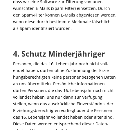
dass wir eine Soft­ware zur Filte­rung von uner­
wünschten E‑Mails (Spam-Filter) einsetzen. Durch
den Spam-Filter können E‑Mails abge­wiesen werden,
wenn diese durch bestimmte Merk­male fälsch­lich
als Spam iden­ti­fi­ziert wurden.
4. Schutz Minderjähriger
Personen, die das 16. Lebens­jahr noch nicht voll­
endet haben, dürfen ohne Zustim­mung der Erzie­
hungs­be­rech­tigten keine perso­nen­be­zo­genen Daten
an uns über­mit­teln. Persön­liche Infor­ma­tionen
dürfen Personen, die das 16. Lebens­jahr noch nicht
voll­endet haben, uns nur dann zur Verfü­gung
stellen, wenn das ausdrück­liche Einver­ständnis der
Erzie­hungs­be­rech­tigten vorliegt oder die Personen
das 16. Lebens­jahr voll­endet haben oder älter sind.
Diese Daten werden entspre­chend dieser Daten­