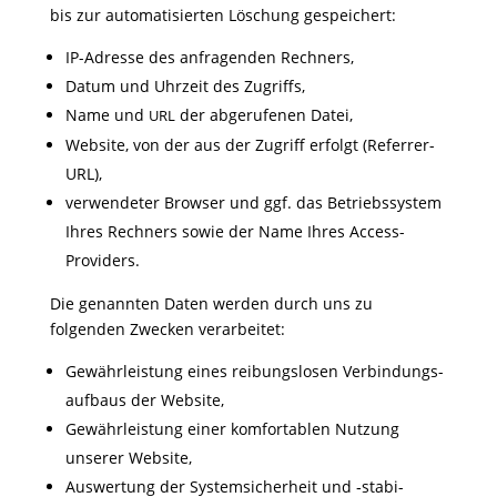
bis zur auto­ma­ti­sierten Löschung gespeichert:
IP-Adresse des anfra­genden Rechners,
Datum und Uhrzeit des Zugriffs,
Name und
der abge­ru­fenen Datei,
URL
Website, von der aus der Zugriff erfolgt (Referrer-
URL),
verwen­deter Browser und ggf. das Betriebs­system
Ihres Rech­ners sowie der Name Ihres Access-
Providers.
Die genannten Daten werden durch uns zu
folgenden Zwecken verarbeitet:
Gewähr­leis­tung eines reibungs­losen Verbin­dungs­
auf­baus der Website,
Gewähr­leis­tung einer komfor­ta­blen Nutzung
unserer Website,
Auswer­tung der System­si­cher­heit und ‑stabi­