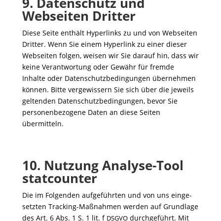
9.
Datenschutz und
Webseiten Dritter
Diese Seite enthält Hyper­links zu und von Webseiten
Dritter. Wenn Sie einem Hyper­link zu einer dieser
Webseiten folgen, weisen wir Sie darauf hin, dass wir
keine Verant­wor­tung oder Gewähr für fremde
Inhalte oder Daten­schutz­be­din­gungen über­nehmen
können. Bitte verge­wis­sern Sie sich über die jeweils
geltenden Daten­schutz­be­din­gungen, bevor Sie
perso­nen­be­zo­gene Daten an diese Seiten
übermitteln.
10.
Nutzung Analyse-Tool
statcounter
Die im Folgenden aufge­führten und von uns einge­
setzten Tracking-Maßnahmen werden auf Grund­lage
des Art. 6 Abs. 1 S. 1 lit. f
durch­ge­führt. Mit
DSGVO